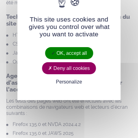
été mise à jour le 18 mars 2025.
Technologies utilisées pour la réalisation du
This site uses cookies and
site
gives you control over what
you want to activate
HTML5
CSS
JavaScript
OK, accept all
Outil de gestion de contenus : WordPress
Deny all cookies
Agents utilisateurs, technologies
Personalize
d’assistance et outils utilisés pour vérifier
l’accessibilité
Les tests des pages web ont été effectués avec les
combinaisons de navigateurs web et lecteurs d’écran
suivants :
Firefox 135.0 et NVDA 2024.4.2
Firefox 135.0 et JAWS 2025