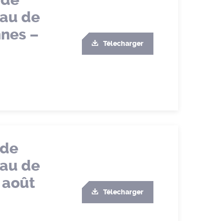
 de
eau de
nnes –
Télecharger
 de
eau de
 août
Télecharger