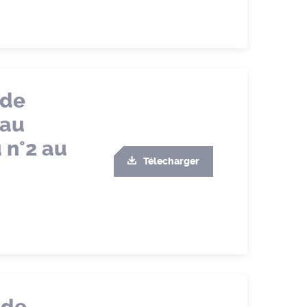
 de
eau
 n°2 au
Télecharger