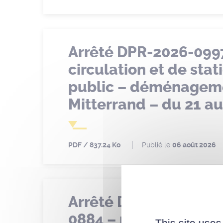
Arrêté DPR-2026-099
circulation et de st
public – déménageme
Mitterrand – du 21 au
PDF
837.24 Ko
Publié le
06 août 2026
Arrêté DPR-2026-0974
0884 – modification
This site uses