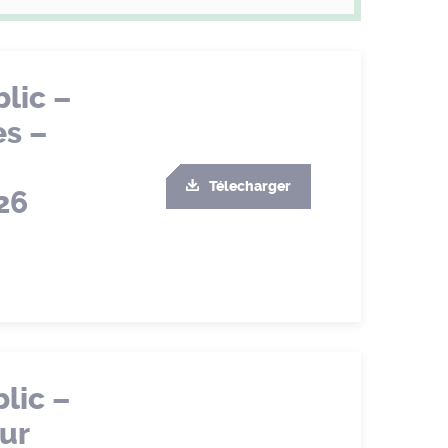
lic –
es –
Télecharger
26
lic –
ur