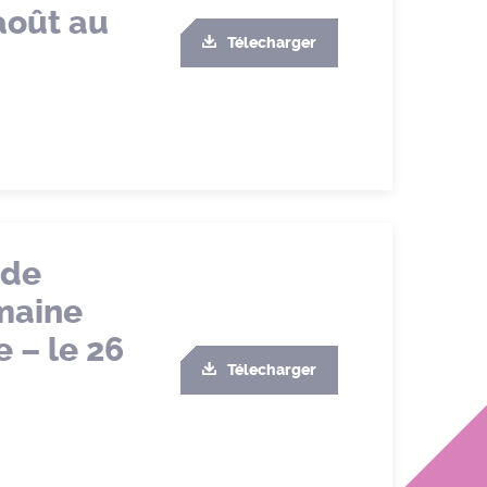
août au
Télecharger
 de
omaine
 – le 26
Télecharger