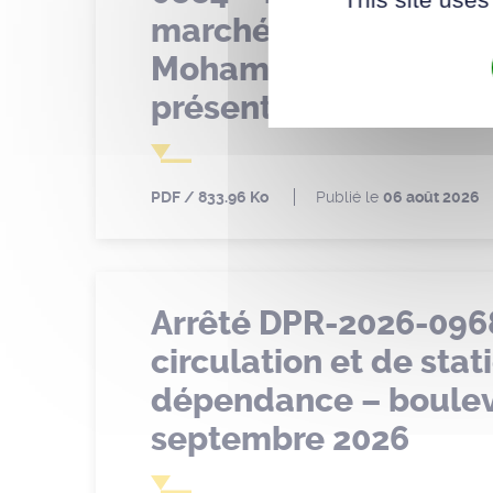
marché de Bellevue –
Mohamed REMADI – à c
présent arrêté
PDF
833.96 Ko
Publié le
06 août 2026
Arrêté DPR-2026-096
circulation et de sta
dépendance – bouleva
septembre 2026