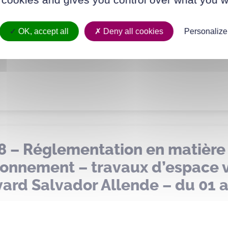
 rue Jean-Marie Pelt – Monsieu
ompter de la date de notifica
OK, accept all
Deny all cookies
Personalize
8 – Réglementation en matière
tionnement – travaux d’espace v
rd Salvador Allende – du 01 a