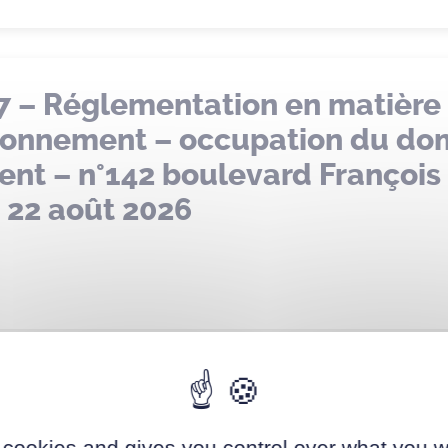
7 – Réglementation en matière
ationnement – occupation du d
nt – n°142 boulevard François
 22 août 2026
 – Abrogation de l’arrêté DPR-
 d’emplacement – emplacement 
 cookies and gives you control over what you w