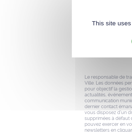
Nous 
vous 
en sa
This site uses
d'util
S'INSCRIRE
Le responsable de trai
Ville. Les données per
pour objectif la gesti
actualités, événements
communication municip
dernier contact émana
vous disposez d’un dr
supprimées à défaut de
pouvez exercer en vo
newsletters en cliquan