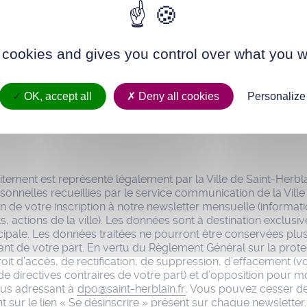
utilisons Sendinblue en tant que plateforme marketing. En soumettant c
reconnaissez que les informations que vous allez fournir seront transm
 qualité de processeur de données; et ce conformément à ses
conditi
 cookies and gives you control over what you w
isation
.
OK, accept all
Deny all cookies
Personalize
tement est représenté légalement par la Ville de Saint-Herblai
sonnelles recueillies par le service communication de la Ville
on de votre inscription à notre newsletter mensuelle (informat
, actions de la ville). Les données sont à destination exclusiv
ale. Les données traitées ne pourront être conservées plus
nt de votre part. En vertu du Règlement Général sur la prot
oit d’accès, de rectification, de suppression, d’effacement (
 directives contraires de votre part) et d’opposition pour mo
us adressant à
dpo@saint-herblain.fr
. Vous pouvez cesser de
t sur le lien « Se désinscrire » présent sur chaque newsletter.