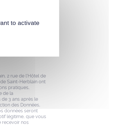
e formulaire,
ises à Sendinblue
ons générales
ant to activate
n, 2 rue de l’Hôtel de
 de Saint-Herblain ont
ions pratiques,
e de la
 de 3 ans après le
ection des Données,
vos données seront
tif légitime, que vous
 recevoir nos