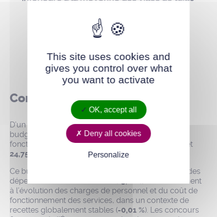
comparable
104,73
This site uses cookies and
millions d'euros de budget
gives you control over what
you want to activate
Contexte national incertain
OK, accept all
D’un montant total de
104,73 millions d’euros
, le
Deny all cookies
budget consacre
85,37 millions d’euros
au
fonctionnement des services publics municipaux et
24,75 millions d’euros
aux investissements.
Personalize
Ce budget
2026
est marqué par une progression des
dépenses de fonctionnement (
+3,2 %
), liée notamment
à l’évolution des charges de personnel et du coût de
fonctionnement des services, dans un contexte de
recettes globalement stables (
-0,01 %
). Les concours