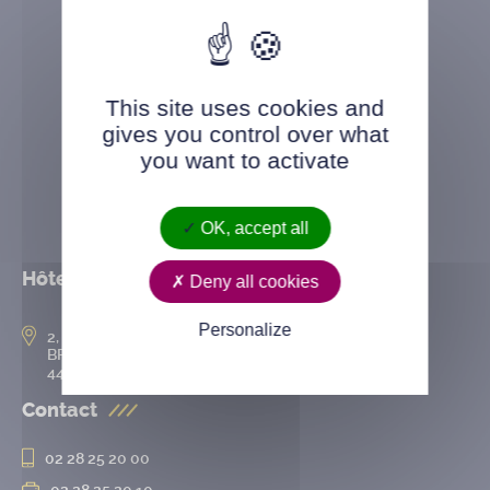
This site uses cookies and
gives you control over what
you want to activate
OK, accept all
Hôtel de ville
Deny all cookies
Personalize
2, rue de l’Hôtel-de-Ville
BP 50167
44802 Saint-Herblain cedex
Contact
02 28 25 20 00
02 28 25 20 10