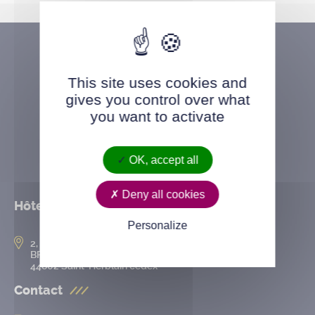
This site uses cookies and
gives you control over what
you want to activate
OK, accept all
Deny all cookies
Hôtel de ville
Personalize
2, rue de l’Hôtel-de-Ville
BP 50167
44802 Saint-Herblain cedex
Contact