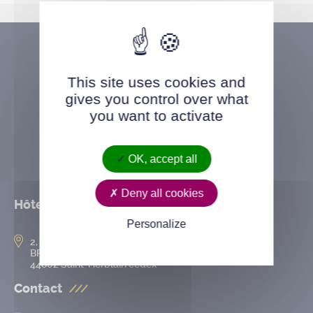
This site uses cookies and
gives you control over what
you want to activate
OK, accept all
Deny all cookies
Hôtel de ville
Personalize
2, rue de l’Hôtel-de-Ville
BP 50167
44802 Saint-Herblain cedex
Contact