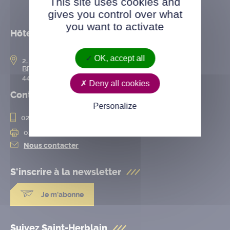
This site uses cookies and
gives you control over what
you want to activate
Hôtel de ville
OK, accept all
2, rue de l’Hôtel-de-Ville
BP 50167
44802 Saint-Herblain cedex
Deny all cookies
Contact
Personalize
02 28 25 20 00
02 28 25 20 10
Nous contacter
S'inscrire à la
newsletter
Je m'abonne
Suivez Saint-Herblain