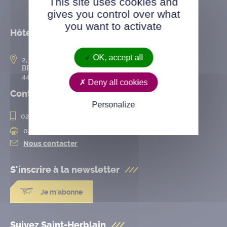
This site uses cookies and
gives you control over what
you want to activate
Hôtel de ville
OK, accept all
2, rue de l’Hôtel-de-Ville
BP 50167
44802 Saint-Herblain cedex
Deny all cookies
Contact
Personalize
02 28 25 20 00
02 28 25 20 10
Nous contacter
S'inscrire à la
newsletter
Je m'abonne
Suivez Saint-Herblain