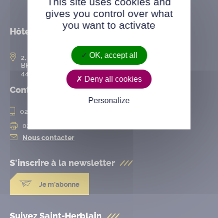
This site uses cookies and
gives you control over what
you want to activate
Hôtel de ville
OK, accept all
2, rue de l’Hôtel-de-Ville
BP 50167
44802 Saint-Herblain cedex
Deny all cookies
Contact
Personalize
02 28 25 20 00
02 28 25 20 10
Nous contacter
S'inscrire à la
newsletter
Je m'abonne
Suivez Saint-Herblain