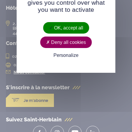
gives you control over what
Hôtel de ville
you want to activate
2, rue de l’Hôtel-de-Ville
OK, accept all
BP 50167
44802 Saint-Herblain cedex
Deny all cookies
Contact
Personalize
02 28 25 20 00
02 28 25 20 10
Nous contacter
S'inscrire à la
newsletter
Je m'abonne
Suivez Saint-Herblain