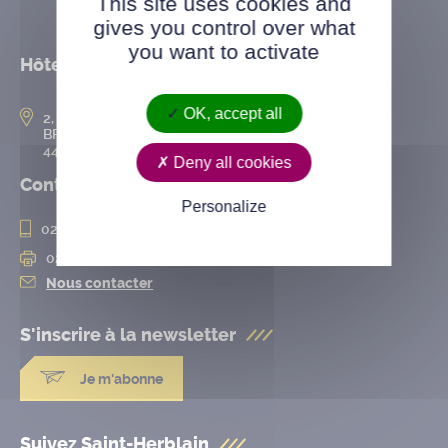
This site uses cookies and
gives you control over what
you want to activate
Hôtel de ville
OK, accept all
2, rue de l’Hôtel-de-Ville
BP 50167
44802 Saint-Herblain cedex
Deny all cookies
Contact
Personalize
02 28 25 20 00
02 28 25 20 10
Nous contacter
S'inscrire à la
newsletter
Je m'abonne
Suivez Saint-Herblain