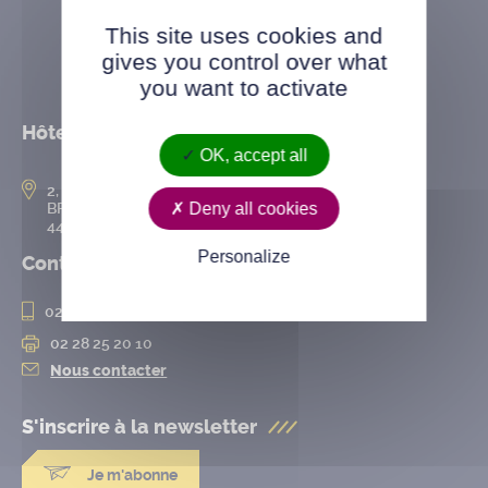
This site uses cookies and
gives you control over what
you want to activate
Hôtel de ville
OK, accept all
2, rue de l’Hôtel-de-Ville
Deny all cookies
BP 50167
44802 Saint-Herblain cedex
Personalize
Contact
02 28 25 20 00
02 28 25 20 10
Nous contacter
S'inscrire à la
newsletter
Je m'abonne