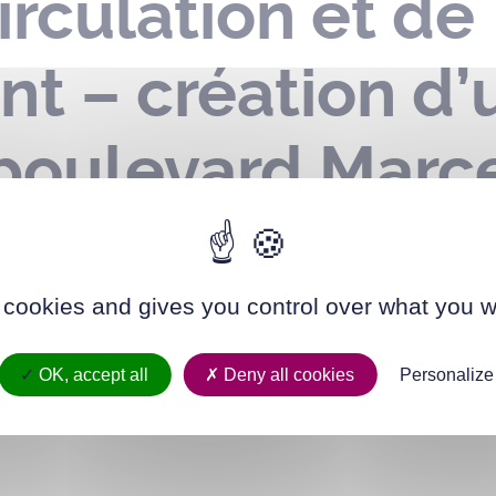
irculation et de
t – création d’u
 boulevard Marce
rs 2025
 cookies and gives you control over what you w
OK, accept all
Deny all cookies
Personalize