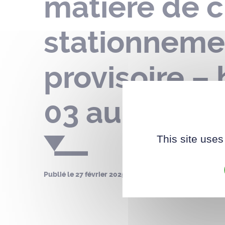
matière de c
stationnemen
provisoire –
03 au 07 ma
This site uses
Publié le
27 février 2025