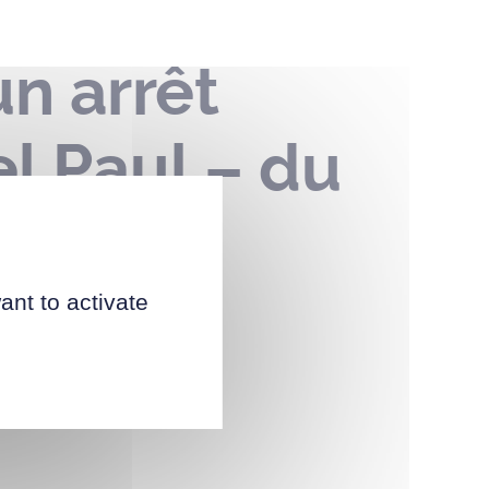
n arrêt
l Paul – du
ant to activate