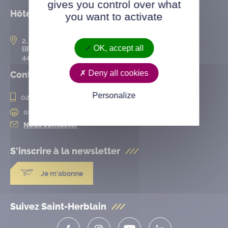
gives you control over what
Hôtel de ville
you want to activate
2, rue de l’Hôtel-de-Ville
OK, accept all
BP 50167
44802 Saint-Herblain cedex
Deny all cookies
Contact
Personalize
02 28 25 20 00
02 28 25 20 10
Nous contacter
S'inscrire à la
newsletter
Je m'abonne
Suivez Saint-Herblain