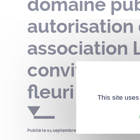
domaine pub
autorisation
association 
convivial en
fleuri – le 2
This site uses
Publié le
01 septembre 2022