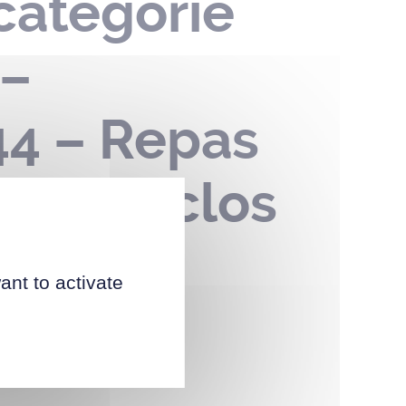
catégorie
 –
 44 – Repas
arc du clos
ant to activate