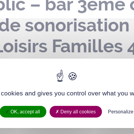
lic – bar 3ème 
 de sonorisation
Loisirs Familles
tre habitants – p
7 août 2022
 cookies and gives you control over what you w
OK, accept all
Deny all cookies
Personalize