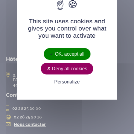
This site uses cookies and
gives you control over what
you want to activate
OK, accept all
Hôtel de ville
Deny all cookies
2, rue de l’Hôtel-de-Ville
BP 50167
Personalize
44802 Saint-Herblain cedex
Contact
02 28 25 20 00
02 28 25 20 10
Nous contacter