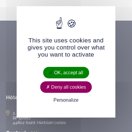
This site uses cookies and
gives you control over what
you want to activate
OK, accept all
Deny all cookies
Hôtel de ville
Personalize
2, rue de l’Hôtel-de-Ville
BP 50167
44802 Saint-Herblain cedex