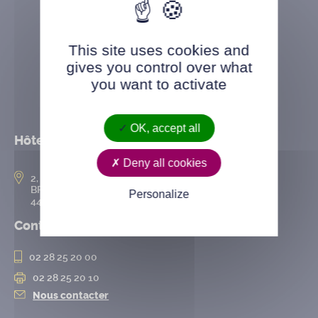
This site uses cookies and
gives you control over what
you want to activate
OK, accept all
Hôtel de ville
Deny all cookies
2, rue de l’Hôtel-de-Ville
BP 50167
Personalize
44802 Saint-Herblain cedex
Contact
02 28 25 20 00
02 28 25 20 10
Nous contacter