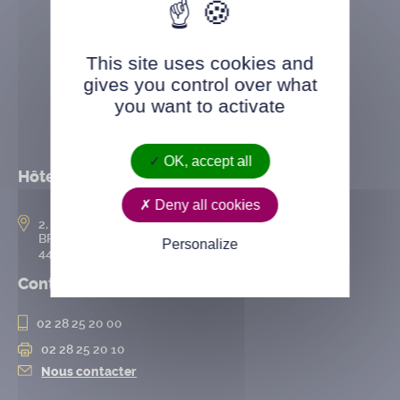
This site uses cookies and
gives you control over what
you want to activate
OK, accept all
Hôtel de ville
Deny all cookies
2, rue de l’Hôtel-de-Ville
BP 50167
Personalize
44802 Saint-Herblain cedex
Contact
02 28 25 20 00
02 28 25 20 10
Nous contacter