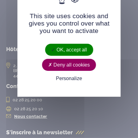
This site uses cookies and
gives you control over what
you want to activate
Hôtel de ville
OK, accept all
Deny all cookies
2, rue de l’Hôtel-de-Ville
BP 50167
44802 Saint-Herblain cedex
Personalize
Contact
02 28 25 20 00
02 28 25 20 10
Nous contacter
S'inscrire à la
newsletter