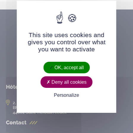
This site uses cookies and
gives you control over what
you want to activate
OK, accept all
Deny all cookies
Hôtel de ville
Personalize
2, rue de l’Hôtel-de-Ville
BP 50167
44802 Saint-Herblain cedex
Contact