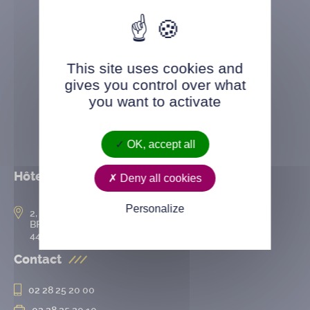
This site uses cookies and
gives you control over what
you want to activate
OK, accept all
Hôtel de ville
Deny all cookies
Personalize
2, rue de l’Hôtel-de-Ville
BP 50167
44802 Saint-Herblain cedex
Contact
02 28 25 20 00
02 28 25 20 10