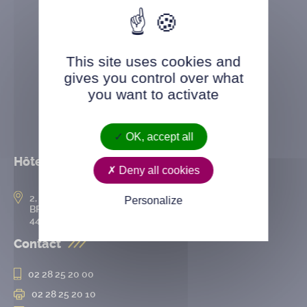
This site uses cookies and
gives you control over what
you want to activate
OK, accept all
Hôtel de ville
Deny all cookies
2, rue de l’Hôtel-de-Ville
Personalize
BP 50167
44802 Saint-Herblain cedex
Contact
02 28 25 20 00
02 28 25 20 10