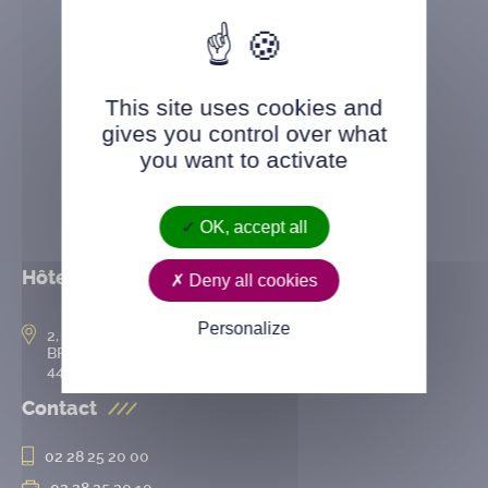
This site uses cookies and
gives you control over what
you want to activate
OK, accept all
Hôtel de ville
Deny all cookies
Personalize
2, rue de l’Hôtel-de-Ville
BP 50167
44802 Saint-Herblain cedex
Contact
02 28 25 20 00
02 28 25 20 10