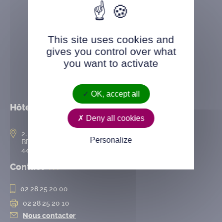
This site uses cookies and
gives you control over what
you want to activate
OK, accept all
Hôtel de ville
Deny all cookies
2, rue de l’Hôtel-de-Ville
Personalize
BP 50167
44802 Saint-Herblain cedex
Contact
02 28 25 20 00
02 28 25 20 10
Nous contacter