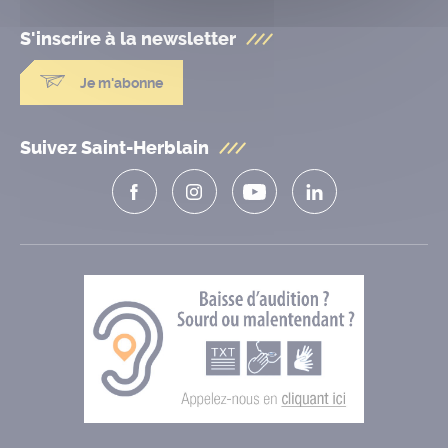
S'inscrire à la
newsletter
Je m'abonne
Suivez Saint-Herblain