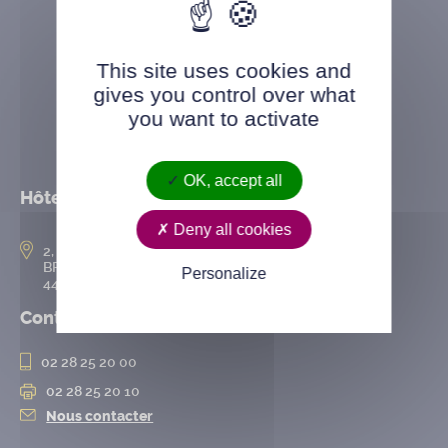
This site uses cookies and
gives you control over what
you want to activate
OK, accept all
Hôtel de ville
Deny all cookies
2, rue de l’Hôtel-de-Ville
BP 50167
Personalize
44802 Saint-Herblain cedex
Contact
02 28 25 20 00
02 28 25 20 10
Nous contacter