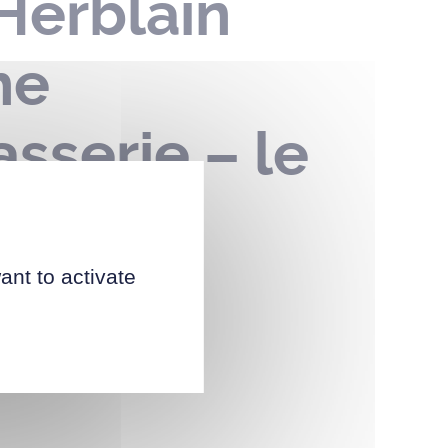
Herblain
he
asserie – le
ant to activate