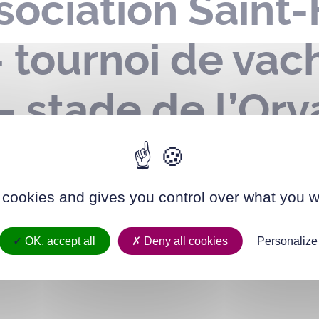
sociation Saint-
– tournoi de vac
– stade de l’Orv
 2022
 cookies and gives you control over what you w
OK, accept all
Deny all cookies
Personalize