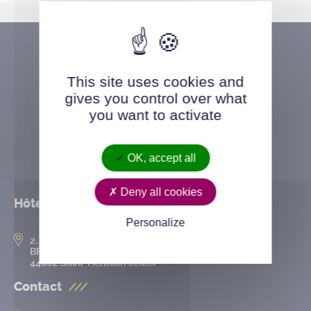
This site uses cookies and
gives you control over what
you want to activate
OK, accept all
Deny all cookies
Hôtel de ville
Personalize
2, rue de l’Hôtel-de-Ville
BP 50167
44802 Saint-Herblain cedex
Contact