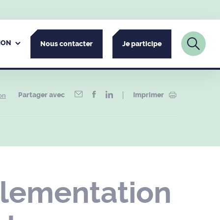
ION
Nous contacter
Je participe
Partager avec
Imprimer
on
glementation