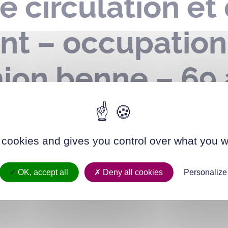
e circulation et
nt – occupatio
mion benne – 69
le 24 novembre 
 cookies and gives you control over what you w
OK, accept all
Deny all cookies
Personalize