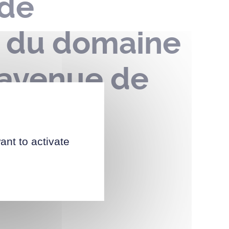
 de
n du domaine
 avenue de
2022
ant to activate