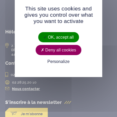
This site uses cookies and
gives you control over what
you want to activate
Hôtel de ville
OK, accept all
2, rue de l’Hôtel-de-Ville
Deny all cookies
BP 50167
44802 Saint-Herblain cedex
Personalize
Contact
02 28 25 20 00
02 28 25 20 10
Nous contacter
S'inscrire à la
newsletter
Je m'abonne