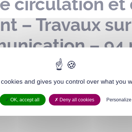
e circulation et
t – Travaux sur
nication – 94 
2 au 16 décembr
 cookies and gives you control over what you w
OK, accept all
Deny all cookies
Personalize