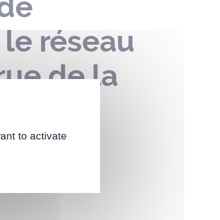
 de
 le réseau
rue de la
e 2022
ant to activate