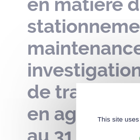
en matière d
stationneme
maintenance
investigatio
de trafic – 
en aggloméra
This site uses
au 31 janvie