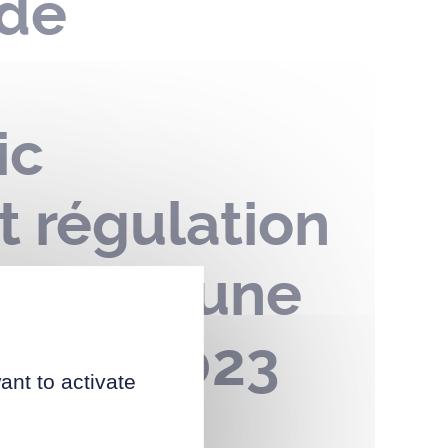
 de
ic
t régulation
 la commune
nvier 2023
ant to activate