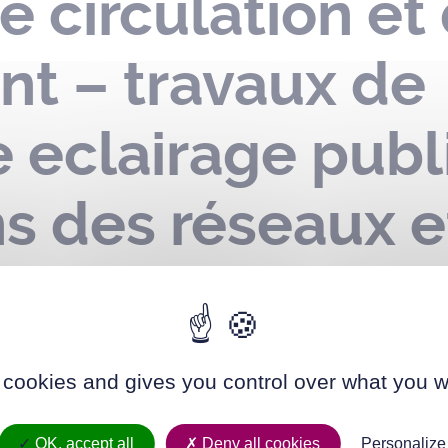
e circulation et
nt – travaux de
 eclairage publ
ns des réseaux e
sur les voies de
tion – du 01 ja
 cookies and gives you control over what you w
r 2024
OK, accept all
Deny all cookies
Personalize