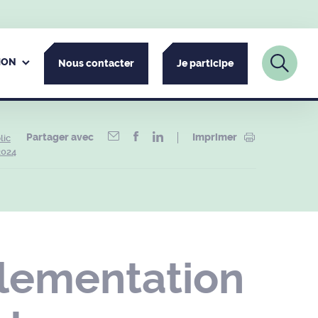
ION
Nous contacter
Je participe
Partager avec
Imprimer
lic
2024
glementation