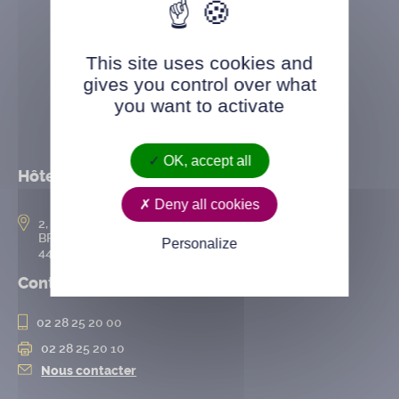
This site uses cookies and
gives you control over what
you want to activate
OK, accept all
Hôtel de ville
Deny all cookies
2, rue de l’Hôtel-de-Ville
BP 50167
Personalize
44802 Saint-Herblain cedex
Contact
02 28 25 20 00
02 28 25 20 10
Nous contacter