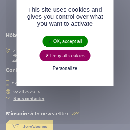
This site uses cookies and
gives you control over what
you want to activate
Hôtel de ville
OK, accept all
2, rue de l’Hôtel-de-Ville
Deny all cookies
BP 50167
44802 Saint-Herblain cedex
Personalize
Contact
02 28 25 20 00
02 28 25 20 10
Nous contacter
S'inscrire à la
newsletter
Je m'abonne