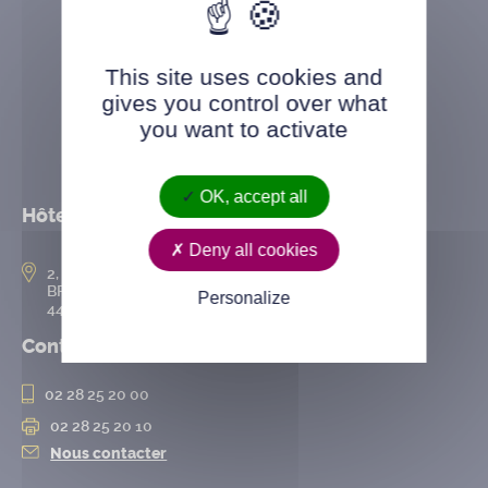
This site uses cookies and
gives you control over what
you want to activate
OK, accept all
Hôtel de ville
Deny all cookies
2, rue de l’Hôtel-de-Ville
BP 50167
Personalize
44802 Saint-Herblain cedex
Contact
02 28 25 20 00
02 28 25 20 10
Nous contacter