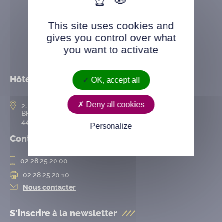
This site uses cookies and
gives you control over what
you want to activate
Hôtel de ville
OK, accept all
Deny all cookies
2, rue de l’Hôtel-de-Ville
BP 50167
44802 Saint-Herblain cedex
Personalize
Contact
02 28 25 20 00
02 28 25 20 10
Nous contacter
S'inscrire à la
newsletter