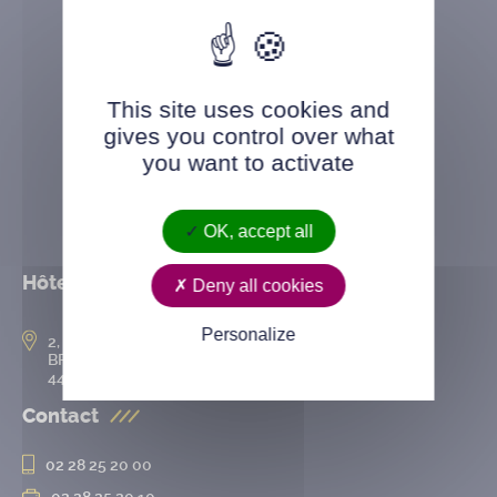
This site uses cookies and
gives you control over what
you want to activate
OK, accept all
Hôtel de ville
Deny all cookies
Personalize
2, rue de l’Hôtel-de-Ville
BP 50167
44802 Saint-Herblain cedex
Contact
02 28 25 20 00
02 28 25 20 10