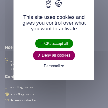
This site uses cookies and
gives you control over what
you want to activate
OK, accept all
Hôtel de ville
Deny all cookies
2, rue de l’Hôtel-de-Ville
BP 50167
Personalize
44802 Saint-Herblain cedex
Contact
02 28 25 20 00
02 28 25 20 10
Nous contacter