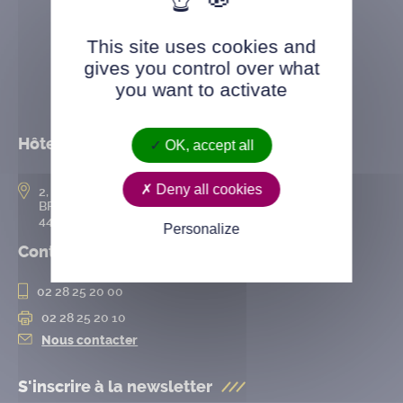
This site uses cookies and
gives you control over what
you want to activate
Hôtel de ville
OK, accept all
Deny all cookies
2, rue de l’Hôtel-de-Ville
BP 50167
44802 Saint-Herblain cedex
Personalize
Contact
02 28 25 20 00
02 28 25 20 10
Nous contacter
S'inscrire à la
newsletter