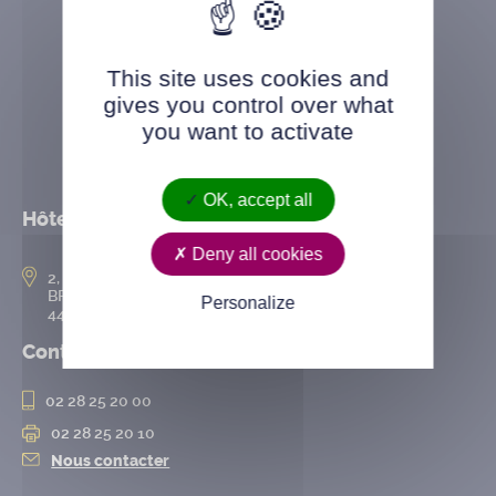
This site uses cookies and
gives you control over what
you want to activate
OK, accept all
Hôtel de ville
Deny all cookies
2, rue de l’Hôtel-de-Ville
BP 50167
Personalize
44802 Saint-Herblain cedex
Contact
02 28 25 20 00
02 28 25 20 10
Nous contacter