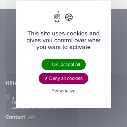
This site uses cookies and
gives you control over what
you want to activate
OK, accept all
Deny all cookies
Hôtel de ville
Personalize
2, rue de l’Hôtel-de-Ville
BP 50167
44802 Saint-Herblain cedex
Contact