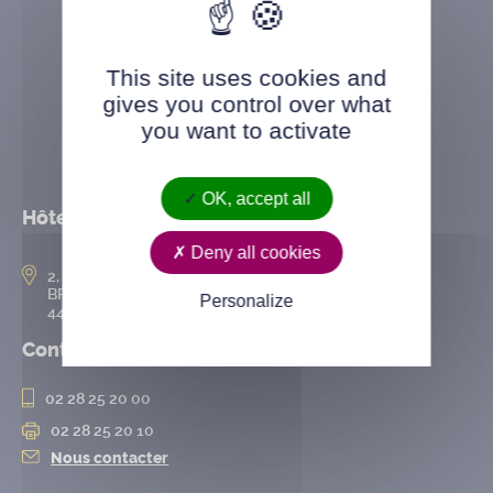
This site uses cookies and
gives you control over what
you want to activate
OK, accept all
Hôtel de ville
Deny all cookies
2, rue de l’Hôtel-de-Ville
BP 50167
Personalize
44802 Saint-Herblain cedex
Contact
02 28 25 20 00
02 28 25 20 10
Nous contacter