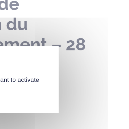
 de
n du
ement – 28
il 2023
ant to activate