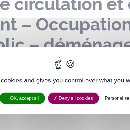
e circulation et
nt – Occupatio
lic – déménag
ires – le 06 avr
 cookies and gives you control over what you w
OK, accept all
Deny all cookies
Personalize