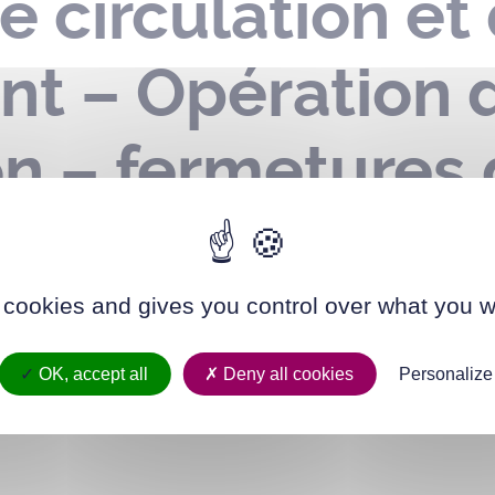
e circulation et
nt – Opération 
on – fermetures 
 commune – le 1
 cookies and gives you control over what you w
OK, accept all
Deny all cookies
Personalize