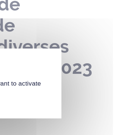
 de
de
diverses
7 mars 2023
ant to activate