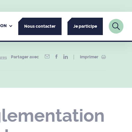
ION
Nous contacter
Je participe
Partager avec
Imprimer
ures
glementation