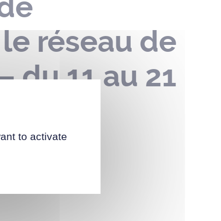
 de
 le réseau de
– du 11 au 21
ant to activate