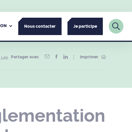
ION
Nous contacter
Je participe
Partager avec
Imprimer
e Léo
glementation