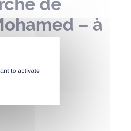
arché de
Mohamed – à
ant to activate