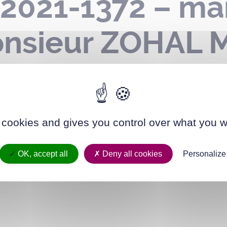
-2021-1372 – m
onsieur ZOHAL 
er avril 2023
 cookies and gives you control over what you w
OK, accept all
Deny all cookies
Personalize