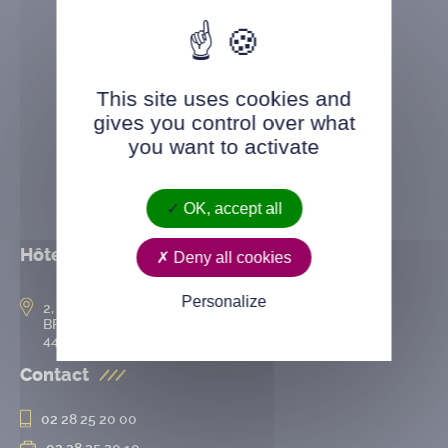
This site uses cookies and
gives you control over what
you want to activate
OK, accept all
Hôtel de ville
Deny all cookies
Personalize
2, rue de l’Hôtel-de-Ville
BP 50167
44802 Saint-Herblain cedex
Contact
02 28 25 20 00
02 28 25 20 10