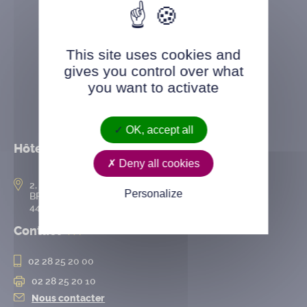
This site uses cookies and
gives you control over what
you want to activate
OK, accept all
Hôtel de ville
Deny all cookies
2, rue de l’Hôtel-de-Ville
Personalize
BP 50167
44802 Saint-Herblain cedex
Contact
02 28 25 20 00
02 28 25 20 10
Nous contacter