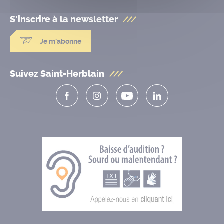
S'inscrire à la
newsletter
Je m'abonne
Suivez Saint-Herblain