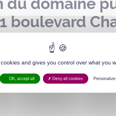
n du domaine pu
1 boulevard Cha
 à compter du 0
 cookies and gives you control over what you w
OK, accept all
Deny all cookies
Personalize