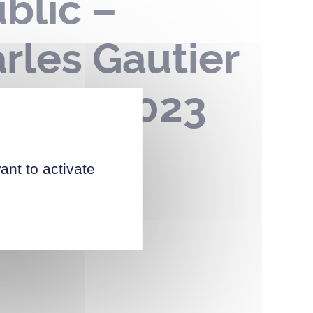
blic –
rles Gautier
5 mai 2023
ant to activate